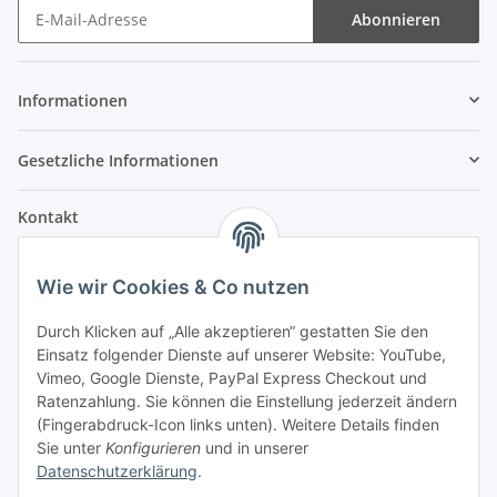
Abonnieren
Informationen
Gesetzliche Informationen
Kontakt
Fehler Motorengeräte
Wie wir Cookies & Co nutzen
Im Weiherfeld 10
36100 Petersberg
Durch Klicken auf „Alle akzeptieren“ gestatten Sie den
Einsatz folgender Dienste auf unserer Website: YouTube,
Montag bis Freitag
Vimeo, Google Dienste, PayPal Express Checkout und
Ladengeschäft: 8.00 Uhr - 17.00 Uhr
Ratenzahlung. Sie können die Einstellung jederzeit ändern
Werkstatt: 7.30 Uhr - 16.30 Uhr
(Fingerabdruck-Icon links unten). Weitere Details finden
Sie unter
Konfigurieren
und in unserer
Samstag
Datenschutzerklärung
.
Ladengeschäft: 8.00 Uhr - 12.30 Uhr