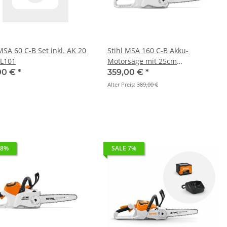
MSA 60 C-B Set inkl. AK 20
Stihl MSA 160 C-B Akku-
L101
Motorsäge mit 25cm
(Grundgerät)
00 €
*
359,00 €
*
Alter Preis:
389,00 €
 8%
SALE 7%