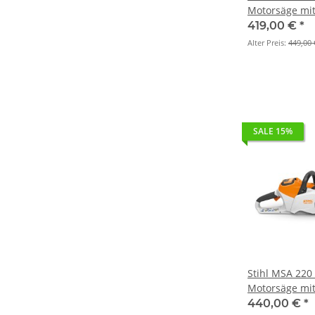
Motorsäge mi
(Grundgerät)
419,00 €
*
Alter Preis:
449,00 
SALE 15%
Stihl MSA 220
Motorsäge mi
(Grundgerät)
440,00 €
*