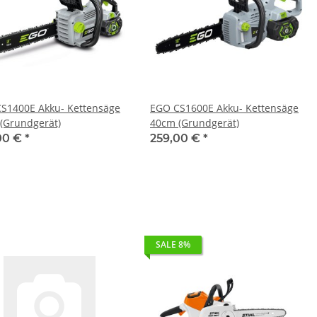
S1400E Akku- Kettensäge
EGO CS1600E Akku- Kettensäge
(Grundgerät)
40cm (Grundgerät)
00 €
*
259,00 €
*
SALE 8%