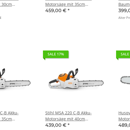
t 30cm
Motorsäge mit 35cm
Baump
(Grundgerät)
(Grun
459,00 €
*
399,
€
Alter Pr
SALE 17%
SALE
 C-B Akku-
Stihl MSA 220 C-B Akku-
Husqv
t 35cm
Motorsäge mit 40cm
Motor
(Grundgerät)
439,00 €
*
489,