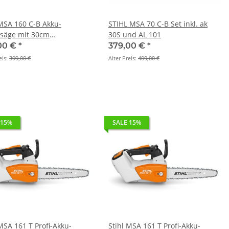
 MSA 160 C-B Akku-
STIHL MSA 70 C-B Set inkl. ak
säge mit 30cm
30S und AL 101
dgerät)
00 €
*
379,00 €
*
eis:
399,00 €
Alter Preis:
409,00 €
 15%
SALE 15%
MSA 161 T Profi-Akku-
Stihl MSA 161 T Profi-Akku-