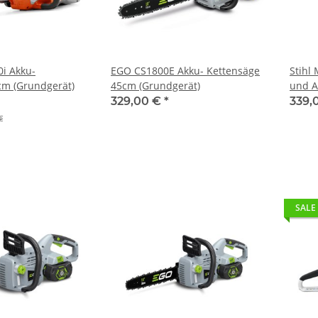
i Akku-
EGO CS1800E Akku- Kettensäge
Stihl 
cm (Grundgerät)
45cm (Grundgerät)
und A
329,00 €
*
339,
€
SALE