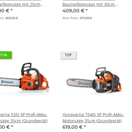
flegesäge mit 25cm
Baumpflegesäge mit 30cm
dgerät)
(Grundgerät)
00 €
*
409,00 €
*
eis:
469,00 €
Alter Preis:
479,00 €
 11%
TOP
arna 535i XP Profi-Akku-
Husqvarna T540i XP Profi-Akku-
säge 35cm (Grundgerät)
Motorsäge 35cm (Grundgerät)
00 €
*
619,00 €
*