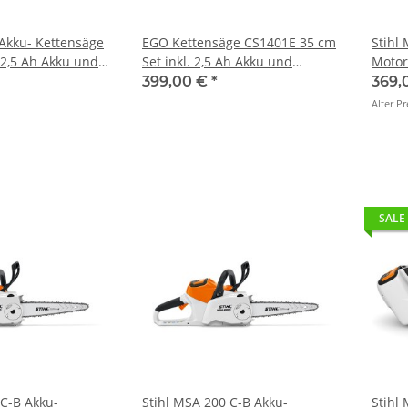
Akku- Kettensäge
EGO Kettensäge CS1401E 35 cm
Stihl
 2,5 Ah Akku und
Set inkl. 2,5 Ah Akku und
Motor
egerät
Standardladegerät
(Grun
399,00 €
*
369,
Alter Pr
SALE
 C-B Akku-
Stihl MSA 200 C-B Akku-
Stihl 