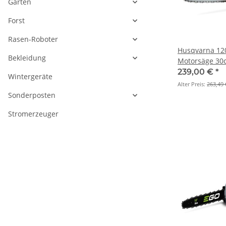
Garten
Forst
Rasen-Roboter
Husqvarna 120
Bekleidung
Motorsäge 30
239,00 €
*
Wintergeräte
Alter Preis:
263,49 
Sonderposten
Stromerzeuger