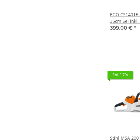
EGO CS1401E 
35cm Sei inkl.
Standard-Lad
399,00 €
*
SALE 7%
Stihl MSA 200