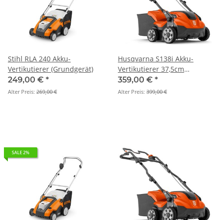
Stihl RLA 240 Akku-
Husqvarna S138i Akku-
Vertikutierer (Grundgerät)
Vertikutierer 37,5cm
Schnittbreite (Grundgerät)
249,00 €
*
359,00 €
*
Alter Preis:
269,00 €
Alter Preis:
399,00 €
SALE 2%