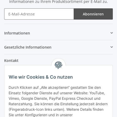
Informationen zu Ihrem Produktsortiment per E-Mail zu.
Abonnieren
Informationen
Gesetzliche Informationen
Kontakt
Fehler Motorengeräte
Wie wir Cookies & Co nutzen
Im Weiherfeld 10
36100 Petersberg
Durch Klicken auf „Alle akzeptieren“ gestatten Sie den
Einsatz folgender Dienste auf unserer Website: YouTube,
Montag bis Freitag
Vimeo, Google Dienste, PayPal Express Checkout und
Ladengeschäft: 8.00 Uhr - 17.00 Uhr
Ratenzahlung. Sie können die Einstellung jederzeit ändern
Werkstatt: 7.30 Uhr - 16.30 Uhr
(Fingerabdruck-Icon links unten). Weitere Details finden
Sie unter
Konfigurieren
und in unserer