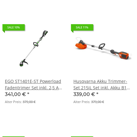
SALE 10%
SALE 11%
EGO ST1401E-ST Powerload
Husqvarna Akku Trimmer-
Fadentrimer Set inkl. 2,5 Ah
Set 215iL Set inkl. Akku B140
Akku und
und Ladegerät C80
341,00 €
*
339,00 €
*
Standardladegerät
Alter Preis:
379,00 €
Alter Preis:
379,00 €