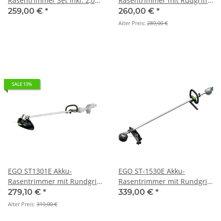
Rasentrimmer Set inkl. 2,0
Rasentrimmer mit Rudgriff
Ah Akku und Ladegerät
(Grundgerät)
259,00 €
*
260,00 €
*
Alter Preis:
289,00 €
SALE 13%
EGO ST1301E Akku-
EGO ST-1530E Akku-
Rasentrimmer mit Rundgriff
Rasentrimmer mit Rundgriff
Set inkl.2,5 Ah Akku und
(Grundgerät)
279,10 €
*
339,00 €
*
Standardladegerat
Alter Preis:
319,00 €