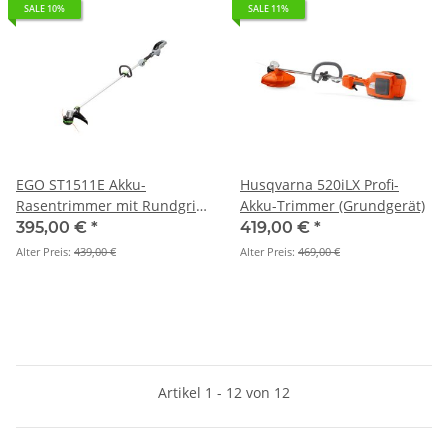
SALE 10%
SALE 11%
EGO ST1511E Akku-
Husqvarna 520iLX Profi-
Rasentrimmer mit Rundgriff
Akku-Trimmer (Grundgerät)
Set inkl. 2,5 Akku und
395,00 €
*
419,00 €
*
Standardladegerät
Alter Preis:
439,00 €
Alter Preis:
469,00 €
Artikel 1 - 12 von 12