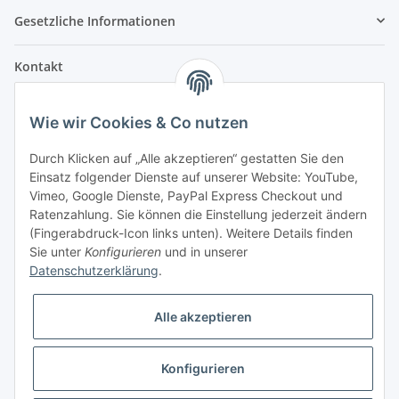
Gesetzliche Informationen
Kontakt
Fehler Motorengeräte
Wie wir Cookies & Co nutzen
Im Weiherfeld 10
36100 Petersberg
Durch Klicken auf „Alle akzeptieren“ gestatten Sie den
Einsatz folgender Dienste auf unserer Website: YouTube,
Montag bis Freitag
Vimeo, Google Dienste, PayPal Express Checkout und
Ladengeschäft: 8.00 Uhr - 17.00 Uhr
Ratenzahlung. Sie können die Einstellung jederzeit ändern
Werkstatt: 7.30 Uhr - 16.30 Uhr
(Fingerabdruck-Icon links unten). Weitere Details finden
Sie unter
Konfigurieren
und in unserer
Samstag
Datenschutzerklärung
.
Ladengeschäft: 8.00 Uhr - 12.30 Uhr
Werkstatt: 8.00 Uhr - 12.00 Uhr
Alle akzeptieren
Bezahlvarianten
Konfigurieren