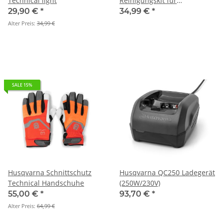
Technical light
Reinigungskit für
Automower
29,90 €
*
34,99 €
*
Alter Preis:
34,99 €
SALE 15%
Husqvarna Schnittschutz
Husqvarna QC250 Ladegerät
Technical Handschuhe
(250W/230V)
55,00 €
*
93,70 €
*
Alter Preis:
64,99 €