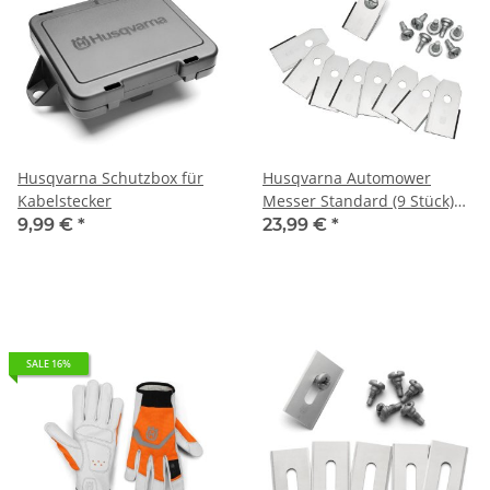
Husqvarna Schutzbox für
Husqvarna Automower
Kabelstecker
Messer Standard (9 Stück)
Blisterpack
9,99 €
*
23,99 €
*
SALE 16%