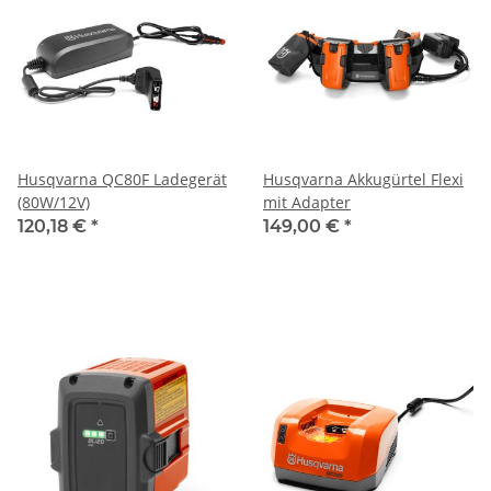
Husqvarna QC80F Ladegerät
Husqvarna Akkugürtel Flexi
(80W/12V)
mit Adapter
120,18 €
*
149,00 €
*