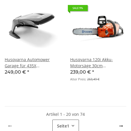
SALE 9%
Husqvarna Automower
Husqvarna 120i Akku-
Garage für 435X
Motorsäge 30cm
AWD/535AWD
(Grundgerät)
249,00 €
*
239,00 €
*
Alter Preis:
263,49 €
Artikel 1 - 20 von 74
Seite
1