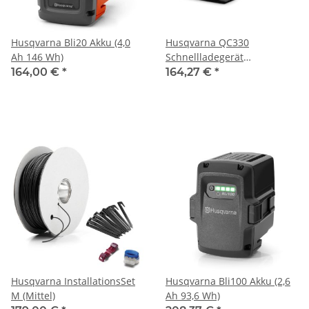
Husqvarna Bli20 Akku (4,0
Husqvarna QC330
Ah 146 Wh)
Schnellladegerät
(330W/230V)
164,00 €
*
164,27 €
*
Husqvarna InstallationsSet
Husqvarna Bli100 Akku (2,6
M (Mittel)
Ah 93,6 Wh)