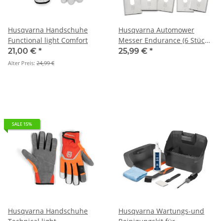
Husqvarna Handschuhe
Husqvarna Automower
Functional light Comfort
Messer Endurance (6 Stück)
Blisterpack
21,00 €
*
25,99 €
*
Alter Preis:
24,99 €
SALE 15%
Husqvarna Handschuhe
Husqvarna Wartungs-und