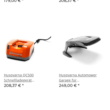
179,00 €
*
208,37 €
*
Husqvarna QC500
Husqvarna Automower
Schnellladegerät
Garage für
(500W/230V)
305/310/315/315X
208,37 €
*
249,00 €
*