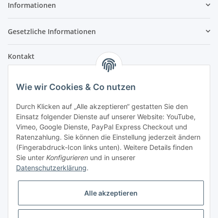
Informationen
Gesetzliche Informationen
Kontakt
Fehler Motorengeräte
Wie wir Cookies & Co nutzen
Im Weiherfeld 10
36100 Petersberg
Durch Klicken auf „Alle akzeptieren“ gestatten Sie den
Einsatz folgender Dienste auf unserer Website: YouTube,
Montag bis Freitag
Vimeo, Google Dienste, PayPal Express Checkout und
Ladengeschäft: 8.00 Uhr - 17.00 Uhr
Ratenzahlung. Sie können die Einstellung jederzeit ändern
Werkstatt: 7.30 Uhr - 16.30 Uhr
(Fingerabdruck-Icon links unten). Weitere Details finden
Sie unter
Konfigurieren
und in unserer
Samstag
Datenschutzerklärung
.
Ladengeschäft: 8.00 Uhr - 12.30 Uhr
Werkstatt: 8.00 Uhr - 12.00 Uhr
Alle akzeptieren
Bezahlvarianten