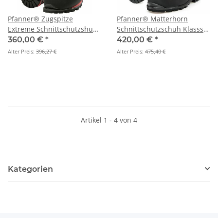
Pfanner® Zugspitze
Pfanner® Matterhorn
Extreme Schnittschutzshuh
Schnittschutzschuh Klassse
Klasse 2
2
360,00 €
*
420,00 €
*
Alter Preis:
396,27 €
Alter Preis:
475,40 €
Artikel 1 - 4 von 4
Kategorien