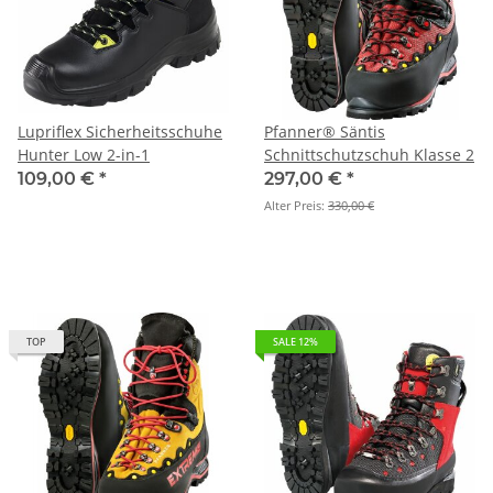
Lupriflex Sicherheitsschuhe
Pfanner® Säntis
Hunter Low 2-in-1
Schnittschutzschuh Klasse 2
109,00 €
*
297,00 €
*
Alter Preis:
330,00 €
TOP
SALE 12%