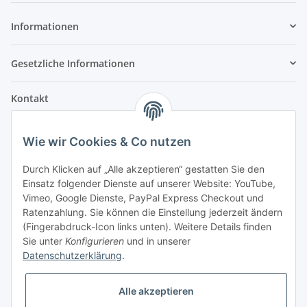
Informationen
Gesetzliche Informationen
Kontakt
Fehler Motorengeräte
Wie wir Cookies & Co nutzen
Im Weiherfeld 10
36100 Petersberg
Durch Klicken auf „Alle akzeptieren“ gestatten Sie den
Einsatz folgender Dienste auf unserer Website: YouTube,
Montag bis Freitag
Vimeo, Google Dienste, PayPal Express Checkout und
Ladengeschäft: 8.00 Uhr - 17.00 Uhr
Ratenzahlung. Sie können die Einstellung jederzeit ändern
Werkstatt: 7.30 Uhr - 16.30 Uhr
(Fingerabdruck-Icon links unten). Weitere Details finden
Sie unter
Konfigurieren
und in unserer
Samstag
Datenschutzerklärung
.
Ladengeschäft: 8.00 Uhr - 12.30 Uhr
Werkstatt: 8.00 Uhr - 12.00 Uhr
Alle akzeptieren
Bezahlvarianten