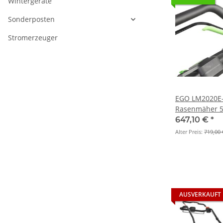
Wintergeräte
Sonderposten
Stromerzeuger
EGO LM2020E-
Rasenmäher 5
Radantrieb (G
647,10 €
*
Alter Preis:
719,00 
AUSVERKAUFT