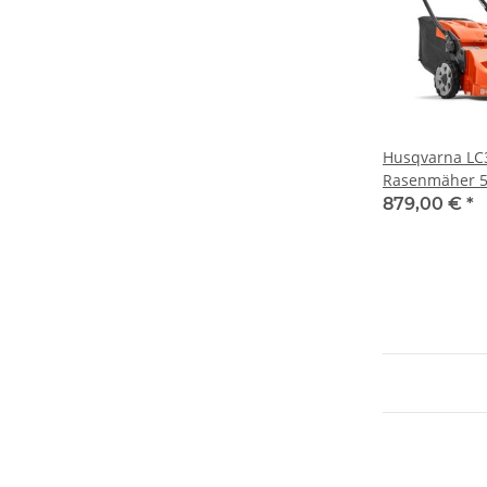
Husqvarna LC
Rasenmäher 5
(Grundgerät)
879,00 €
*