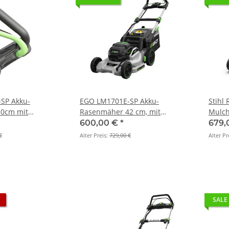
SP Akku-
EGO LM1701E-SP Akku-
Stihl
0cm mit
Rasenmäher 42 cm, mit
Mulch
rundgerät)
Radantrieb, Set inkl.4,0 Ah Akku
600,00 €
*
679,
und Standardladegerät
€
Alter Preis:
729,00 €
Alter Pr
SALE