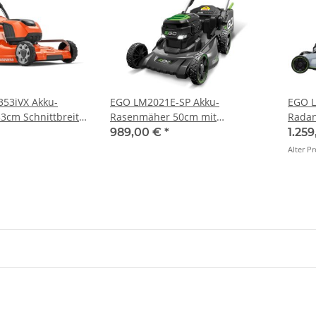
353iVX Akku-
EGO LM2021E-SP Akku-
EGO L
3cm Schnittbreite
Rasenmäher 50cm mit
Radan
Radantrieb Set inkl. 5,0 Ah Akku
ah Ak
989,00 €
*
1.259
und Schellladegerät
NEU!
Alter Pr