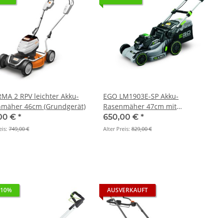
 RMA 2 RPV leichter Akku-
EGO LM1903E-SP Akku-
mäher 46cm (Grundgerät)
Rasenmäher 47cm mit
Radantrieb Set inkl. 5,0 Ah Akku
00 €
*
650,00 €
*
und Schnellladegerät
eis:
749,00 €
Alter Preis:
829,00 €
 10%
AUSVERKAUFT