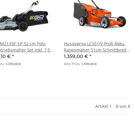
M2135E-SP 52 cm Poly-
Husqvarna LC551iV Profi-Akku-
triebsmäher Set inkl. 7,5
Rasenmäher 51cm Schnittbreite
ku und Schnellladegerät
(Grundgerät)
,10 €
*
1.359,00 €
*
eis:
1.399,00 €
Alter Preis:
1.599,00 €
Artikel 1 - 8 von 8