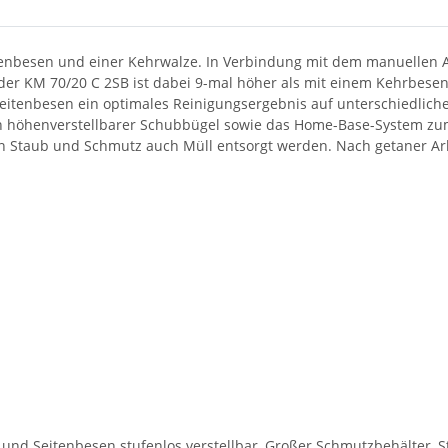
tenbesen und einer Kehrwalze. In Verbindung mit dem manuellen A
der KM 70/20 C 2SB ist dabei 9-mal höher als mit einem Kehrbesen.
eitenbesen ein optimales Reinigungsergebnis auf unterschiedlich
ein höhenverstellbarer Schubbügel sowie das Home-Base-System z
 Staub und Schmutz auch Müll entsorgt werden. Nach getaner Arbe
nd Seitenbesen stufenlos verstellbar, Großer Schmutzbehälter, St