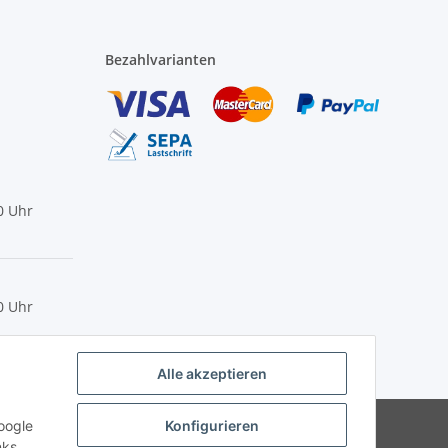
Bezahlvarianten
0 Uhr
0 Uhr
Alle akzeptieren
Powered by
JTL-Shop
oogle
Konfigurieren
nks