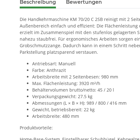
Beschreibung
Bewertungen
Die Handkehrmaschine KM 70/20 C 2SB reinigt mit 2 Sei
Außenbereich einfach und effizient: Die Flächenleistung 
erzielt im Zusammenspiel mit den stufenlos gelagerten S
nahezu staubfrei. Für ergonomisches Arbeiten sorgen 
Grobschmutzzange. Dadurch kann in einem Schritt neben
Parkstellung platzsparend verstauen.
Antriebsart: Manuell
Farbe: Anthrazit
Arbeitsbreite mit 2 Seitenbesen: 980 mm
Max. Flächenleistung: 3920 m²/h
Behältervolumen brutto/netto: 45 / 20 l
Verpackungsgewicht: 27.5 kg
Abmessungen (L × B × H): 989 / 800 / 416 mm
Gewicht, betriebsbereit: 22 kg
Arbeitsbreite: 480 mm
Produktvorteile:
Home-Base-System, Einstellbarer Schubbügel, Kehrwalze u