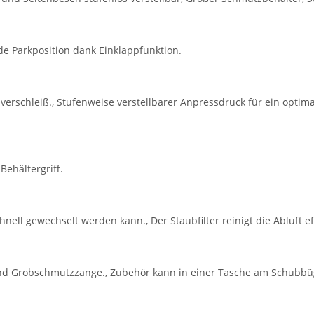
e Parkposition dank Einklappfunktion.
rschleiß., Stufenweise verstellbarer Anpressdruck für ein optim
ehältergriff.
 schnell gewechselt werden kann., Der Staubfilter reinigt die Abluf
nd Grobschmutzzange., Zubehör kann in einer Tasche am Schubbüge