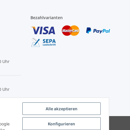
Bezahlvarianten
0 Uhr
0 Uhr
Alle akzeptieren
Powered by
JTL-Shop
oogle
Konfigurieren
nks