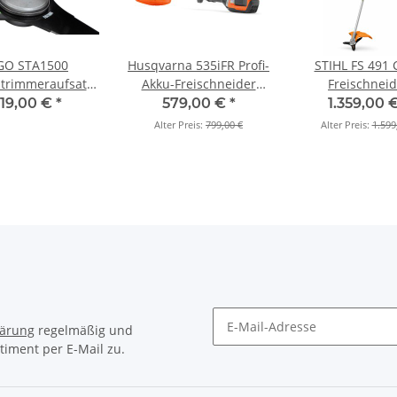
GO STA1500
Husqvarna 535iFR Profi-
STIHL FS 491
trimmeraufsatz
Akku-Freischneider
Freischneid
ür PH1400E
(Grundgerät)
119,00 €
*
579,00 €
*
1.359,00 
Alter Preis:
799,00 €
Alter Preis:
1.599
lärung
regelmäßig und
timent per E-Mail zu.