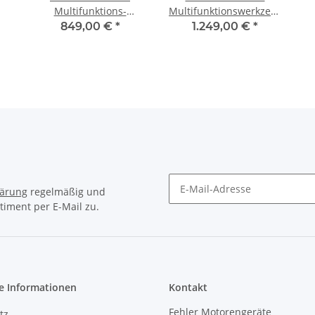
Multifunktions-
Multifunktionswerkzeug
Werkzeug Set+
Set + STA1500 +
849,00 €
*
1.249,00 €
*
HTA2000 + PSA100
HTA2000 + PSA1000
lärung
regelmäßig und
timent per E-Mail zu.
e Informationen
Kontakt
Fehler Motorengeräte
tz