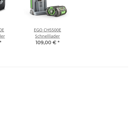
0E
EGO CH5500E
der
Schnelllader
*
109,00 €
*