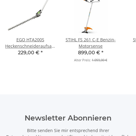
EGO HTA200S
STIHL FS 261 C-E Benzin-
S
Heckenschneideraufsatz
Motorsense
51cm für PH1400E
229,00 €
*
899,00 €
*
Alter Preis:
1.059,00 €
Newsletter Abonnieren
Bitte senden Sie mir entsprechend Ihrer