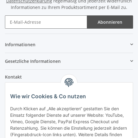
Datenschutzerklärung
regelmäßig und jederzeit widerruflich
Informationen zu Ihrem Produktsortiment per E-Mail zu.
Abonnieren
Informationen
Gesetzliche Informationen
Kontakt
Fehler Motorengeräte
Wie wir Cookies & Co nutzen
Im Weiherfeld 10
36100 Petersberg
Durch Klicken auf „Alle akzeptieren“ gestatten Sie den
Einsatz folgender Dienste auf unserer Website: YouTube,
Montag bis Freitag
Vimeo, Google Dienste, PayPal Express Checkout und
Ladengeschäft: 8.00 Uhr - 17.00 Uhr
Ratenzahlung. Sie können die Einstellung jederzeit ändern
Werkstatt: 7.30 Uhr - 16.30 Uhr
(Fingerabdruck-Icon links unten). Weitere Details finden