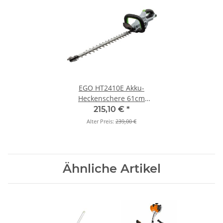
EGO HT2410E Akku-
Heckenschere 61cm
(Grundgerät)
215,10 €
*
Alter Preis:
239,00 €
Ähnliche Artikel