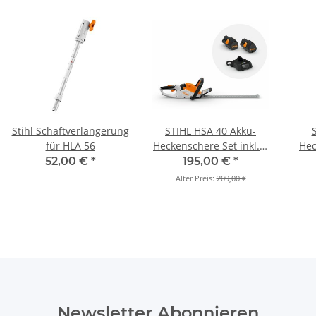
Stihl Schaftverlängerung
STIHL HSA 40 Akku-
für HLA 56
Heckenschere Set inkl. 2
Hec
x AS 2 Akku und AL 1
2
52,00 €
*
195,00 €
*
Alter Preis:
209,00 €
Newsletter Abonnieren