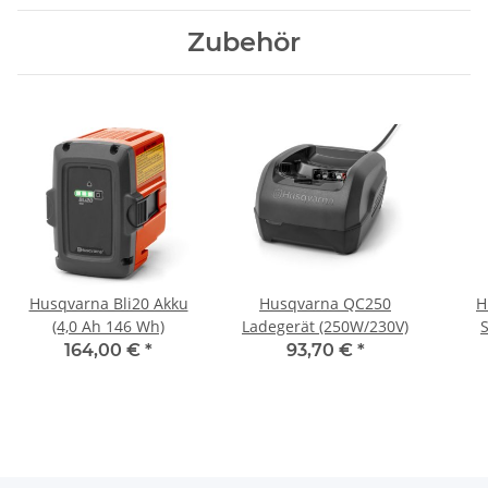
Zubehör
Husqvarna Bli20 Akku
Husqvarna QC250
H
(4,0 Ah 146 Wh)
Ladegerät (250W/230V)
164,00 €
*
93,70 €
*