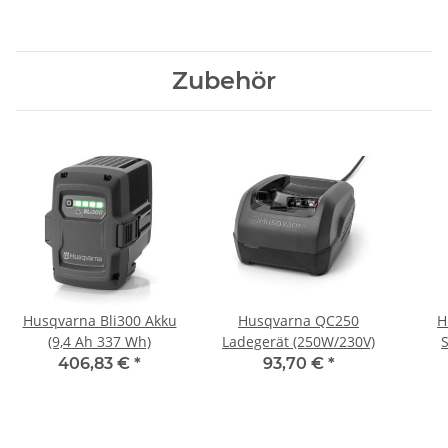
Zubehör
Husqvarna Bli300 Akku
Husqvarna QC250
H
(9,4 Ah 337 Wh)
Ladegerät (250W/230V)
406,83 €
*
93,70 €
*