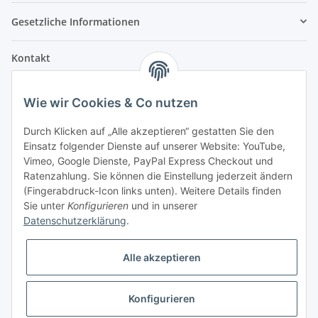
Gesetzliche Informationen
Kontakt
Fehler Motorengeräte
Wie wir Cookies & Co nutzen
Im Weiherfeld 10
36100 Petersberg
Durch Klicken auf „Alle akzeptieren“ gestatten Sie den
Einsatz folgender Dienste auf unserer Website: YouTube,
Montag bis Freitag
Vimeo, Google Dienste, PayPal Express Checkout und
Ladengeschäft: 8.00 Uhr - 17.00 Uhr
Ratenzahlung. Sie können die Einstellung jederzeit ändern
Werkstatt: 7.30 Uhr - 16.30 Uhr
(Fingerabdruck-Icon links unten). Weitere Details finden
Sie unter
Konfigurieren
und in unserer
Samstag
Datenschutzerklärung
.
Ladengeschäft: 8.00 Uhr - 12.30 Uhr
Werkstatt: 8.00 Uhr - 12.00 Uhr
Alle akzeptieren
Bezahlvarianten
Konfigurieren