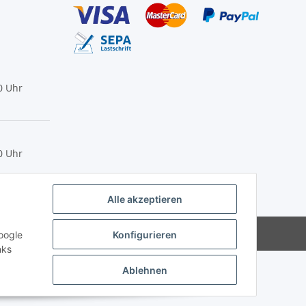
0 Uhr
0 Uhr
Alle akzeptieren
Powered by
JTL-Shop
oogle
Konfigurieren
nks
Ablehnen