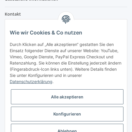
Kontakt
Fehler Motorengeräte
Wie wir Cookies & Co nutzen
Im Weiherfeld 10
36100 Petersberg
Durch Klicken auf „Alle akzeptieren“ gestatten Sie den
Einsatz folgender Dienste auf unserer Website: YouTube,
Montag bis Freitag
Vimeo, Google Dienste, PayPal Express Checkout und
Ladengeschäft: 8.00 Uhr - 17.00 Uhr
Ratenzahlung. Sie können die Einstellung jederzeit ändern
Werkstatt: 7.30 Uhr - 16.30 Uhr
(Fingerabdruck-Icon links unten). Weitere Details finden
Sie unter
Konfigurieren
und in unserer
Samstag
Datenschutzerklärung
.
Ladengeschäft: 8.00 Uhr - 12.30 Uhr
Werkstatt: 8.00 Uhr - 12.00 Uhr
Alle akzeptieren
Bezahlvarianten
Konfigurieren
* Alle Preise inkl. gesetzlicher USt., zzgl.
Versand
Ablehnen