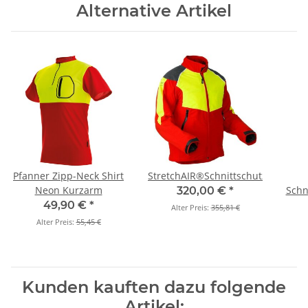
Alternative Artikel
Pfanner Zipp-Neck Shirt
StretchAIR®Schnittschutzjacke
Neon Kurzarm
Schn
320,00 €
*
49,90 €
*
Alter Preis:
355,81 €
Alter Preis:
55,45 €
Kunden kauften dazu folgende
Artikel: