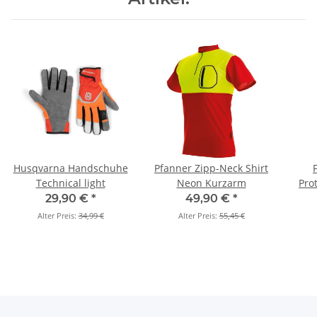
Husqvarna Handschuhe
Pfanner Zipp-Neck Shirt
Technical light
Neon Kurzarm
Pro
29,90 €
*
49,90 €
*
Alter Preis:
34,99 €
Alter Preis:
55,45 €