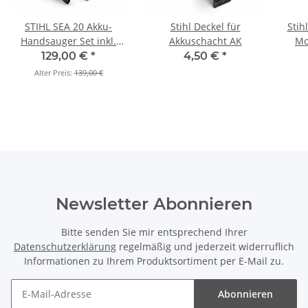
STIHL SEA 20 Akku-
Stihl Deckel für
Stih
Handsauger Set inkl.
Akkuschacht AK
Mo
AS2 Akku und AL 1
129,00 €
*
4,50 €
*
Ladegerät
Alter Preis:
139,00 €
Newsletter Abonnieren
Bitte senden Sie mir entsprechend Ihrer
Datenschutzerklärung
regelmäßig und jederzeit widerruflich
Informationen zu Ihrem Produktsortiment per E-Mail zu.
Abonnieren