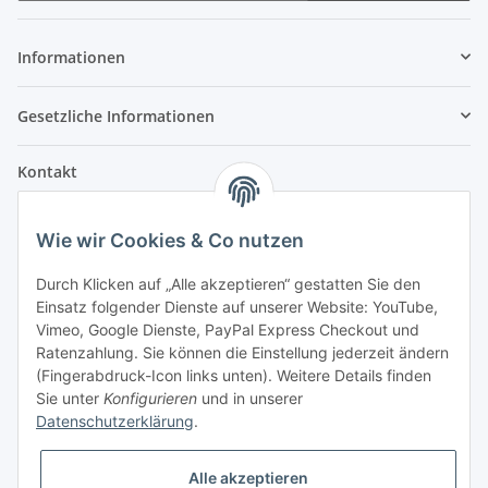
Informationen
Gesetzliche Informationen
Kontakt
Fehler Motorengeräte
Wie wir Cookies & Co nutzen
Im Weiherfeld 10
36100 Petersberg
Durch Klicken auf „Alle akzeptieren“ gestatten Sie den
Einsatz folgender Dienste auf unserer Website: YouTube,
Montag bis Freitag
Vimeo, Google Dienste, PayPal Express Checkout und
Ladengeschäft: 8.00 Uhr - 17.00 Uhr
Ratenzahlung. Sie können die Einstellung jederzeit ändern
Werkstatt: 7.30 Uhr - 16.30 Uhr
(Fingerabdruck-Icon links unten). Weitere Details finden
Sie unter
Konfigurieren
und in unserer
Samstag
Datenschutzerklärung
.
Ladengeschäft: 8.00 Uhr - 12.30 Uhr
Werkstatt: 8.00 Uhr - 12.00 Uhr
Alle akzeptieren