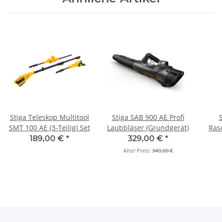
Stiga Teleskop Multitool
Stiga SAB 900 AE Profi
SMT 100 AE (3-Teilig) Set
Laubbläser (Grundgerät)
Ras
189,00 €
*
329,00 €
*
Alter Preis:
349,00 €