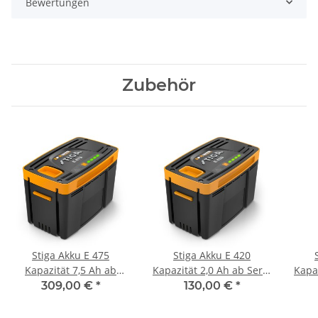
Bewertungen
Zubehör
Stiga Akku E 475
Stiga Akku E 420
Kapazität 7,5 Ah ab
Kapazität 2,0 Ah ab Serie
Kapaz
SERIE 900
500
309,00 €
*
130,00 €
*