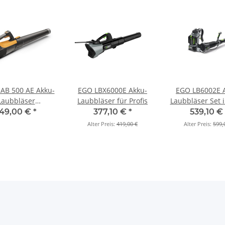
SAB 500 AE Akku-
EGO LBX6000E Akku-
EGO LB6002E 
Laubbläser
Laubbläser für Profis
Laubbläser Set i
Grundgerät)
Ah Akku u
149,00 €
*
377,10 €
*
539,10 €
schnellladeg
Alter Preis:
419,00 €
Alter Preis:
599,