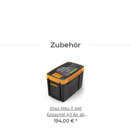
Zubehör
Stiga Akku E 440
Kapazität 4,0 Ah ab
Serie 500
194,00 €
*