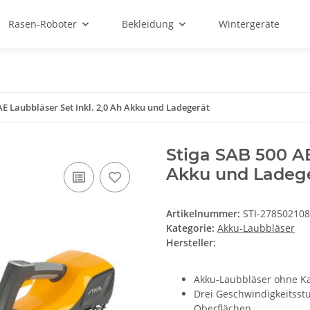
Rasen-Roboter
Bekleidung
Wintergeräte
AE Laubbläser Set Inkl. 2,0 Ah Akku und Ladegerät
Stiga SAB 500 AE
Akku und Ladeg
Artikelnummer:
STI-278502108
Kategorie:
Akku-Laubbläser
Hersteller:
Akku-Laubbläser ohne Ka
Drei Geschwindigkeitsst
Oberflächen