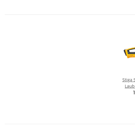
Stiga
Laubb
4.0