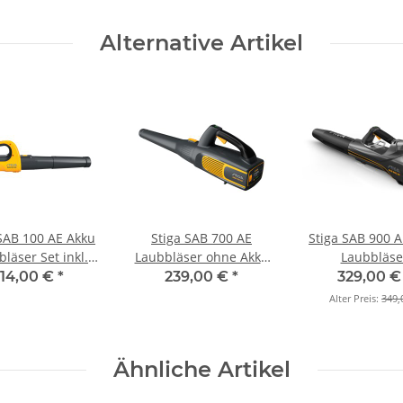
Alternative Artikel
 SAB 100 AE Akku
Stiga SAB 700 AE
Stiga SAB 900 A
läser Set inkl.
Laubbläser ohne Akku
Laubbläse
0 Ah Akku und
und Ladegerät
(Grundgerä
114,00 €
*
239,00 €
*
329,00 
Ladegerät
Alter Preis:
349,
Ähnliche Artikel