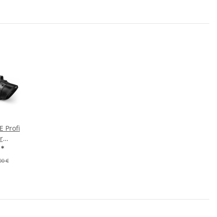
E Profi
r
t)
€
*
00 €