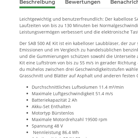
Beschreibung
Bewertungen
Benachric
Leichtgewichtig und benutzerfreundlich: Der kabellose SA
Laufzeiten von bis zu 130 Minuten bei Normalgeschwindig
Leistungsvermögen verbessert und die elektronische Tast
Der SAB 500 AE Kit ist ein kabelloser Laubbläser, der zu
Emissionen und im Vergleich zu handelsüblichen benzin
und die Gummierungen schützen sowohl die Unterseite al
Kit eine Luftstrom von bis zu 55 m/s in gerader Richtung
du mühelos zwischen drei Geschwindigkeitsstufen wählen.
Grasschnitt und Blätter auf Asphalt und anderen festen
Durchschnittliches Luftvolumen 11.4 m³/min
Maximale Luftgeschwindigkeit 51.4 m/s
Batteriekapazität 2 Ah
Akku-Set Enthalten
Motortyp Bürstenlos
Maximale Motordrehzahl 19500 rpm
Spannung 48 V
Nennleistung 86.4 Wh