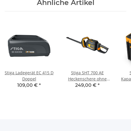
Ähnliche Artikel
Stiga Ladegerät EC 415 D
Stiga SHT 700 AE
Doppel
Heckenschere ohne
Kapaz
Akku und Ladegerät
109,00 €
*
249,00 €
*