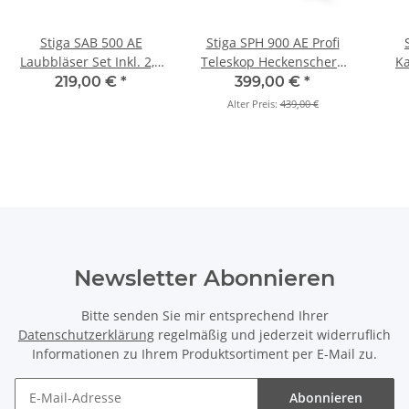
Stiga SAB 500 AE
Stiga SPH 900 AE Profi
St
Laubbläser Set Inkl. 2,0
Teleskop Heckenschere
Ka
Ah Akku und Ladegerät
(Grundgerät)
219,00 €
*
399,00 €
*
Alter Preis:
439,00 €
Newsletter Abonnieren
Bitte senden Sie mir entsprechend Ihrer
Datenschutzerklärung
regelmäßig und jederzeit widerruflich
Informationen zu Ihrem Produktsortiment per E-Mail zu.
Abonnieren