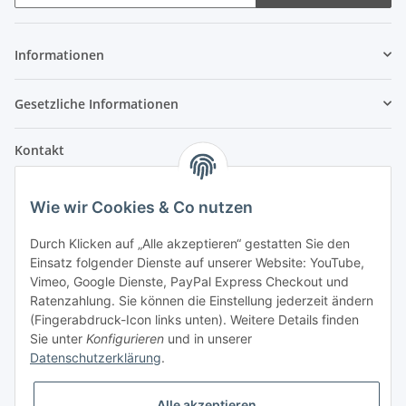
Informationen
Gesetzliche Informationen
Kontakt
Fehler Motorengeräte
Wie wir Cookies & Co nutzen
Im Weiherfeld 10
36100 Petersberg
Durch Klicken auf „Alle akzeptieren“ gestatten Sie den
Einsatz folgender Dienste auf unserer Website: YouTube,
Montag bis Freitag
Vimeo, Google Dienste, PayPal Express Checkout und
Ladengeschäft: 8.00 Uhr - 17.00 Uhr
Ratenzahlung. Sie können die Einstellung jederzeit ändern
Werkstatt: 7.30 Uhr - 16.30 Uhr
(Fingerabdruck-Icon links unten). Weitere Details finden
Sie unter
Konfigurieren
und in unserer
Samstag
Datenschutzerklärung
.
Ladengeschäft: 8.00 Uhr - 12.30 Uhr
Werkstatt: 8.00 Uhr - 12.00 Uhr
Alle akzeptieren