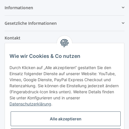
Informationen
Gesetzliche Informationen
Kontakt
Fehler Motorengeräte
Wie wir Cookies & Co nutzen
Im Weiherfeld 10
36100 Petersberg
Durch Klicken auf „Alle akzeptieren“ gestatten Sie den
Einsatz folgender Dienste auf unserer Website: YouTube,
Montag bis Freitag
Vimeo, Google Dienste, PayPal Express Checkout und
Ladengeschäft: 8.00 Uhr - 17.00 Uhr
Ratenzahlung. Sie können die Einstellung jederzeit ändern
Werkstatt: 7.30 Uhr - 16.30 Uhr
(Fingerabdruck-Icon links unten). Weitere Details finden
Sie unter
Konfigurieren
und in unserer
Samstag
Datenschutzerklärung
.
Ladengeschäft: 8.00 Uhr - 12.30 Uhr
Werkstatt: 8.00 Uhr - 12.00 Uhr
Alle akzeptieren
Bezahlvarianten