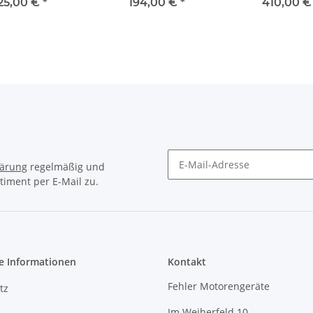
KM 145
25,00 €
*
194,00 €
*
410,00 
lärung
regelmäßig und
timent per E-Mail zu.
e Informationen
Kontakt
Fehler Motorengeräte
tz
Im Weiherfeld 10