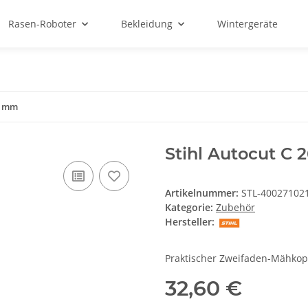
Rasen-Roboter
Bekleidung
Wintergeräte
,4 mm
Stihl Autocut C 
Artikelnummer:
STL-40027102
Kategorie:
Zubehör
Hersteller:
Praktischer Zweifaden-Mähkop
32,60 €