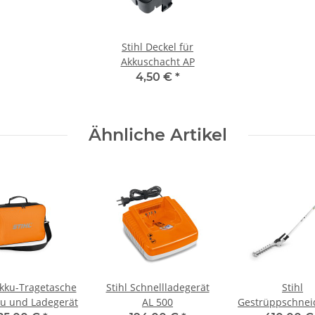
Stihl Deckel für
Akkuschacht AP
4,50 €
*
Ähnliche Artikel
Stihl Schnellladegerät
Stihl
ku und Ladegerät
AL 500
Gestrüppschnei