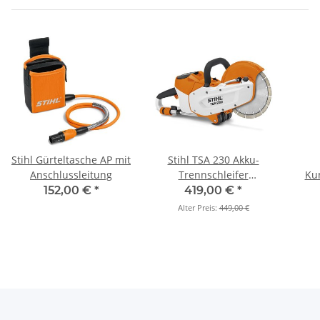
Stihl Gürteltasche AP mit
Stihl TSA 230 Akku-
Anschlussleitung
Trennschleifer
Kun
Schnitttiefe bis 70mm
Po
152,00 €
*
419,00 €
*
(Grundgerät)
Alter Preis:
449,00 €