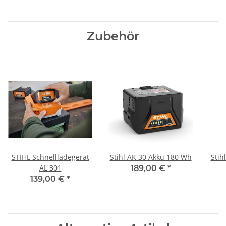
Zubehör
STIHL Schnellladegerät
Stihl AK 30 Akku 180 Wh
Stih
AL 301
189,00 €
*
139,00 €
*