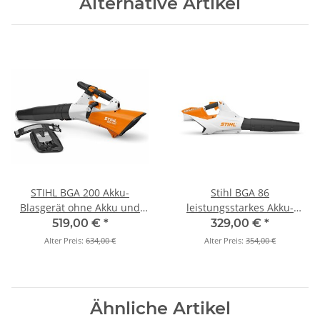
Alternative Artikel
STIHL BGA 200 Akku-
Stihl BGA 86
Blasgerät ohne Akku und
leistungsstarkes Akku-
Ladegerät
Blasgerät (Grundgerät)
519,00 €
*
329,00 €
*
Alter Preis:
634,00 €
Alter Preis:
354,00 €
Ähnliche Artikel