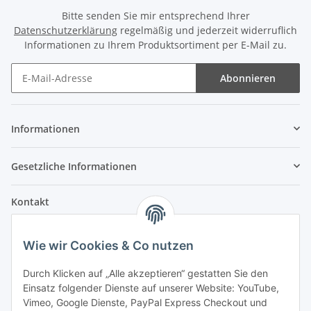
Bitte senden Sie mir entsprechend Ihrer
Datenschutzerklärung
regelmäßig und jederzeit widerruflich
Informationen zu Ihrem Produktsortiment per E-Mail zu.
Abonnieren
Informationen
Gesetzliche Informationen
Kontakt
Fehler Motorengeräte
Wie wir Cookies & Co nutzen
Im Weiherfeld 10
36100 Petersberg
Durch Klicken auf „Alle akzeptieren“ gestatten Sie den
Einsatz folgender Dienste auf unserer Website: YouTube,
Montag bis Freitag
Vimeo, Google Dienste, PayPal Express Checkout und
Ladengeschäft: 8.00 Uhr - 17.00 Uhr