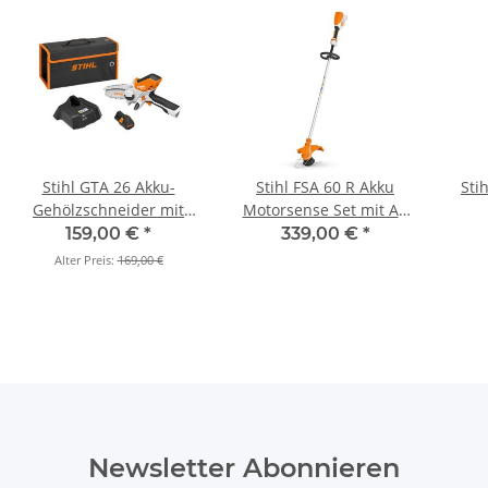
Stihl GTA 26 Akku-
Stihl FSA 60 R Akku
Sti
Gehölzschneider mit
Motorsense Set mit AK
10cm Schiene (Set)
20 und AL 101
159,00 €
*
339,00 €
*
Standardladegerät
Alter Preis:
169,00 €
Newsletter Abonnieren