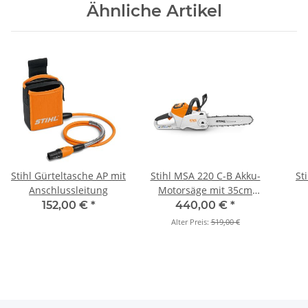
Ähnliche Artikel
Stihl Gürteltasche AP mit
Stihl MSA 220 C-B Akku-
St
Anschlussleitung
Motorsäge mit 35cm
(Grundgerät)
152,00 €
*
440,00 €
*
Alter Preis:
519,00 €