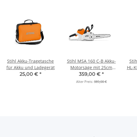
Stihl Akku-Tragetasche
Stihl MSA 160 C-B Akku-
Sti
für Akku und Ladegerät
Motorsäge mit 25cm
HL-K
(Grundgerät)
25,00 €
*
359,00 €
*
Alter Preis:
389,00 €