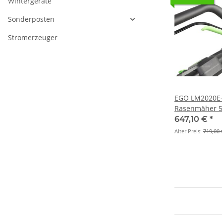
Wintergeräte
Sonderposten
Stromerzeuger
EGO LM2020E-
Rasenmäher 5
Radantrieb (G
647,10 €
*
Alter Preis:
719,00 