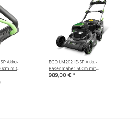
SP Akku-
EGO LM2021E-SP Akku-
0cm mit
Rasenmäher 50cm mit
rundgerät)
Radantrieb Set inkl. 5,0 Ah Akku
989,00 €
*
und Schellladegerät
€