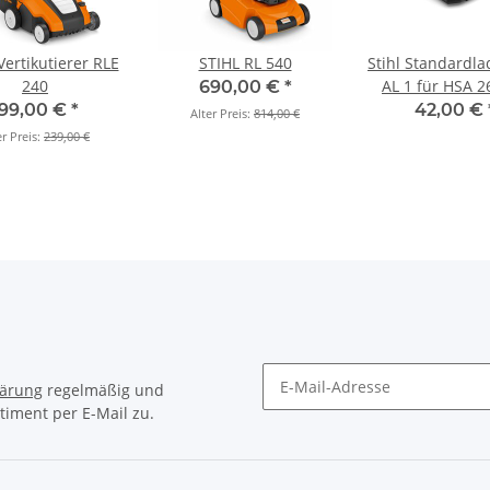
Vertikutierer RLE
STIHL RL 540
Stihl Standardladegerät
240
AL 1 für HSA 2
690,00 €
*
GTA 26
199,00 €
*
42,00 €
Alter Preis:
814,00 €
er Preis:
239,00 €
lärung
regelmäßig und
timent per E-Mail zu.