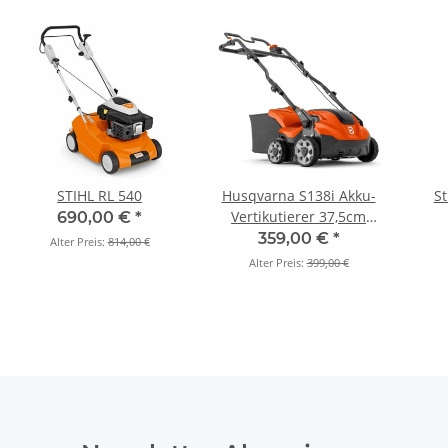
STIHL RL 540
Husqvarna S138i Akku-
St
Vertikutierer 37,5cm
690,00 €
*
Schnittbreite
359,00 €
*
Alter Preis:
814,00 €
(Grundgerät)
Alter Preis:
399,00 €