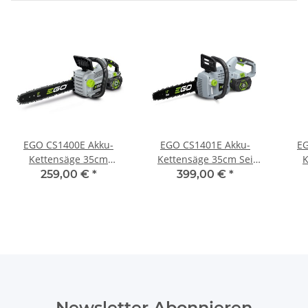
EGO CS1400E Akku-
EGO CS1401E Akku-
EG
Kettensäge 35cm
Kettensäge 35cm Sei
K
(Grundgerät)
inkl. 2,5 Ah Akku und
259,00 €
*
399,00 €
*
Standard-Ladegerät
Newsletter Abonnieren