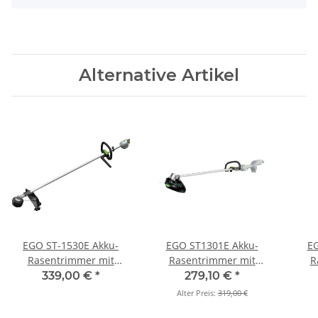
Alternative Artikel
EGO ST-1530E Akku-
EGO ST1301E Akku-
EG
Rasentrimmer mit
Rasentrimmer mit
R
Rundgriff (Grundgerät)
Rundgriff Set inkl.2,5 Ah
Rud
339,00 €
*
279,10 €
*
Akku und
Alter Preis:
319,00 €
Standardladegerat