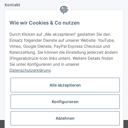
Kontakt
Fehler Motorengeräte
Wie wir Cookies & Co nutzen
Im Weiherfeld 10
36100 Petersberg
Durch Klicken auf „Alle akzeptieren“ gestatten Sie den
Einsatz folgender Dienste auf unserer Website: YouTube,
Montag bis Freitag
Vimeo, Google Dienste, PayPal Express Checkout und
Ladengeschäft: 8.00 Uhr - 17.00 Uhr
Ratenzahlung. Sie können die Einstellung jederzeit ändern
Werkstatt: 7.30 Uhr - 16.30 Uhr
(Fingerabdruck-Icon links unten). Weitere Details finden
Sie unter
Konfigurieren
und in unserer
Samstag
Datenschutzerklärung
.
Ladengeschäft: 8.00 Uhr - 12.30 Uhr
Werkstatt: 8.00 Uhr - 12.00 Uhr
Alle akzeptieren
Bezahlvarianten
Konfigurieren
* Alle Preise inkl. gesetzlicher USt., zzgl.
Versand
Ablehnen
© Fehler Motorgeräte