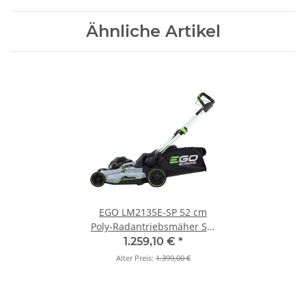
Ähnliche Artikel
EGO LM2135E-SP 52 cm
Poly-Radantriebsmäher Set
inkl. 7,5 ah Akku und
1.259,10 €
*
Schnellladegerät NEU!
Alter Preis:
1.399,00 €