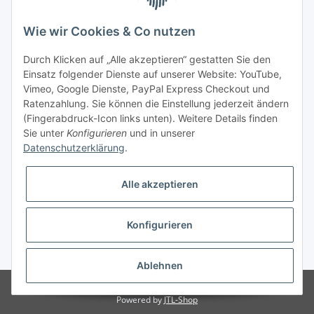
Fehler Motorengeräte
Wie wir Cookies & Co nutzen
Im Weiherfeld 10
36100 Petersberg
Durch Klicken auf „Alle akzeptieren“ gestatten Sie den
Einsatz folgender Dienste auf unserer Website: YouTube,
Montag bis Freitag
Vimeo, Google Dienste, PayPal Express Checkout und
Ladengeschäft: 8.00 Uhr - 17.00 Uhr
Ratenzahlung. Sie können die Einstellung jederzeit ändern
Werkstatt: 7.30 Uhr - 16.30 Uhr
(Fingerabdruck-Icon links unten). Weitere Details finden
Sie unter
Konfigurieren
und in unserer
Samstag
Datenschutzerklärung
.
Ladengeschäft: 8.00 Uhr - 12.30 Uhr
Werkstatt: 8.00 Uhr - 12.00 Uhr
Alle akzeptieren
Bezahlvarianten
Konfigurieren
* Alle Preise inkl. gesetzlicher USt., zzgl.
Versand
Ablehnen
© Fehler Motorgeräte
Powered by
JTL-Shop