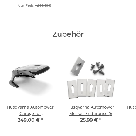
Alter Preis:
1.399,00 €
Zubehör
Husqvarna Automower
Husqvarna Automower
Husq
Garage für
Messer Endurance (6
305/310/315/315X
Stück) Blisterpack
249,00 €
*
25,99 €
*