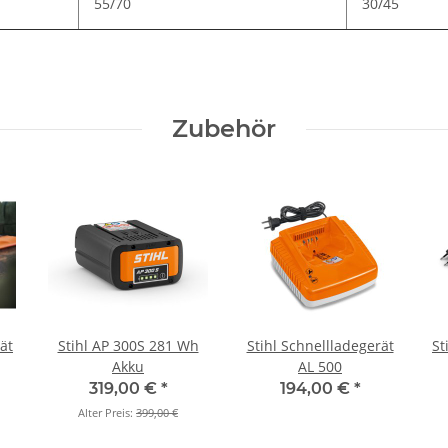
55/70
30/45
Zubehör
Stihl AP 300S 281 Wh
Stihl Schnellladegerät
St
Akku
AL 500
319,00 €
*
194,00 €
*
Alter Preis:
399,00 €