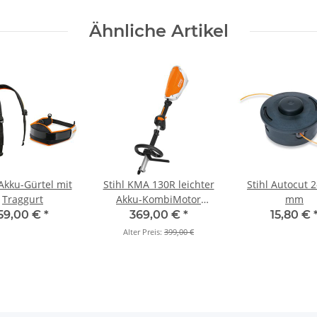
Ähnliche Artikel
 Akku-Gürtel mit
Stihl KMA 130R leichter
Stihl Autocut 2-2 1,6
Traggurt
Akku-KombiMotor
mm
(Grundgerät)
59,00 €
*
369,00 €
*
15,80 €
Alter Preis:
399,00 €