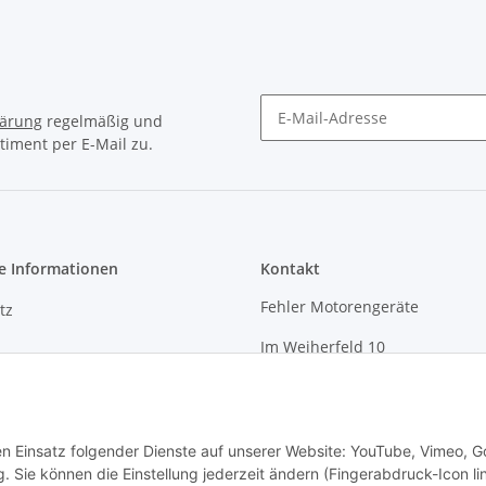
lärung
regelmäßig und
timent per E-Mail zu.
e Informationen
Kontakt
Fehler Motorengeräte
tz
Im Weiherfeld 10
36100 Petersberg
Montag bis Freitag
m
Ladengeschäft: 8.00 Uhr - 17.0
den Einsatz folgender Dienste auf unserer Website: YouTube, Vimeo, G
Werkstatt: 7.30 Uhr - 16.30 Uhr
setzhinweise
 Sie können die Einstellung jederzeit ändern (Fingerabdruck-Icon li