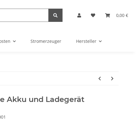
0,00 €
osten
Stromerzeuger
Hersteller
hne Akku und Ladegerät
001