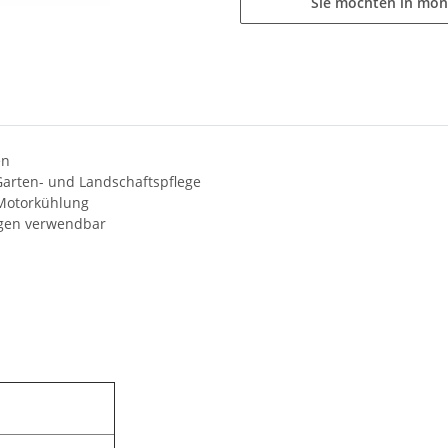
Sie möchten in mon
en
 Garten- und Landschaftspflege
e Motorkühlung
ugen verwendbar