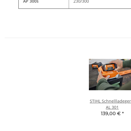
AP 300s
230/300
STIHL Schnellladegerät
AL 301
139,00 €
*