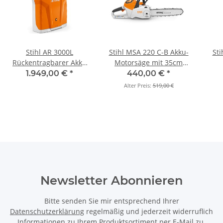
Stihl AR 3000L
Stihl MSA 220 C-B Akku-
Sti
Rückentragbarer Akku
Motorsäge mit 35cm
1.520 Wh (Set)
(Grundgerät)
1.949,00 €
*
440,00 €
*
Alter Preis:
519,00 €
Newsletter Abonnieren
Bitte senden Sie mir entsprechend Ihrer
Datenschutzerklärung
regelmäßig und jederzeit widerruflich
Informationen zu Ihrem Produktsortiment per E-Mail zu.