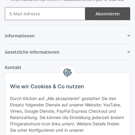
Abonnieren
Informationen
Gesetzliche Informationen
Kontakt
Fehler Motorengeräte
Wie wir Cookies & Co nutzen
Im Weiherfeld 10
36100 Petersberg
Durch Klicken auf „Alle akzeptieren“ gestatten Sie den
Einsatz folgender Dienste auf unserer Website: YouTube,
Montag bis Freitag
Vimeo, Google Dienste, PayPal Express Checkout und
Ladengeschäft: 8.00 Uhr - 17.00 Uhr
Ratenzahlung. Sie können die Einstellung jederzeit ändern
Werkstatt: 7.30 Uhr - 16.30 Uhr
(Fingerabdruck-Icon links unten). Weitere Details finden
Sie unter
Konfigurieren
und in unserer