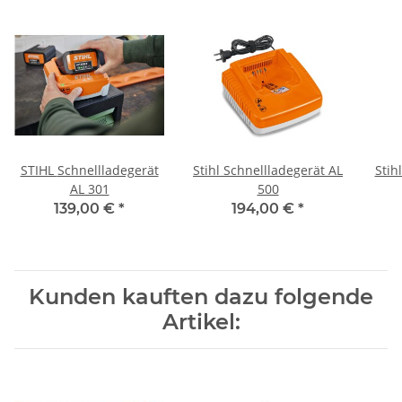
STIHL Schnellladegerät
Stihl Schnellladegerät AL
Stih
AL 301
500
139,00 €
*
194,00 €
*
Kunden kauften dazu folgende
Artikel: