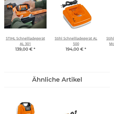
STIHL Schnellladegerät
Stihl Schnellladegerät AL
Stih
AL 301
500
Mo
139,00 €
*
194,00 €
*
Ähnliche Artikel