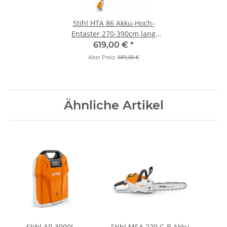
Stihl HTA 86 Akku-Hoch-
Entaster 270-390cm lang
(Grundgerät)
619,00 €
*
Alter Preis:
689,00 €
Ähnliche Artikel
Stihl AR 3000L
Stihl MSA 220 C-B Akku-