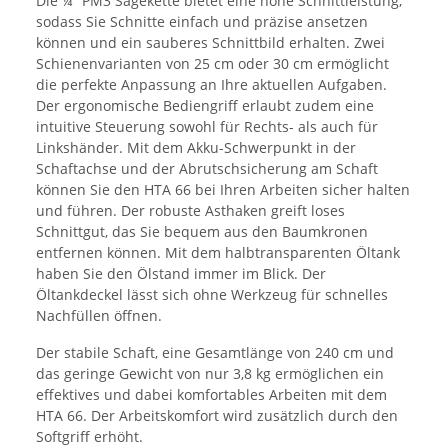
Die ¼“ PM3 Sägekette bietet eine hohe Schnittleistung,
sodass Sie Schnitte einfach und präzise ansetzen
können und ein sauberes Schnittbild erhalten. Zwei
Schienenvarianten von 25 cm oder 30 cm ermöglicht
die perfekte Anpassung an Ihre aktuellen Aufgaben.
Der ergonomische Bediengriff erlaubt zudem eine
intuitive Steuerung sowohl für Rechts- als auch für
Linkshänder. Mit dem Akku-Schwerpunkt in der
Schaftachse und der Abrutschsicherung am Schaft
können Sie den HTA 66 bei Ihren Arbeiten sicher halten
und führen. Der robuste Asthaken greift loses
Schnittgut, das Sie bequem aus den Baumkronen
entfernen können. Mit dem halbtransparenten Öltank
haben Sie den Ölstand immer im Blick. Der
Öltankdeckel lässt sich ohne Werkzeug für schnelles
Nachfüllen öffnen.
Der stabile Schaft, eine Gesamtlänge von 240 cm und
das geringe Gewicht von nur 3,8 kg ermöglichen ein
effektives und dabei komfortables Arbeiten mit dem
HTA 66. Der Arbeitskomfort wird zusätzlich durch den
Softgriff erhöht.