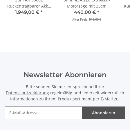
Rückentragbarer Akku
Motorsäge mit 35cm
Kun
1.520 Wh (Set)
(Grundgerät)
Po
1.949,00 €
*
440,00 €
*
Alter Preis:
519,00 €
Newsletter Abonnieren
Bitte senden Sie mir entsprechend Ihrer
Datenschutzerklärung
regelmäßig und jederzeit widerruflich
Informationen zu Ihrem Produktsortiment per E-Mail zu.
Abonnieren