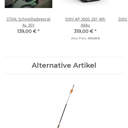
STIHL Schnellladegerät
Stihl AP 300S 281 Wh
Stihl
AL 301
Akku
139,00 €
*
319,00 €
*
Alter Preis:
399,00 €
Alternative Artikel