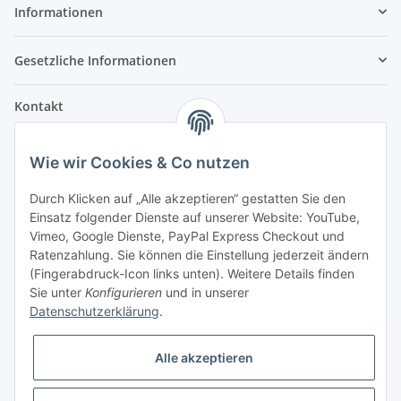
Informationen
Gesetzliche Informationen
Kontakt
Fehler Motorengeräte
Wie wir Cookies & Co nutzen
Im Weiherfeld 10
36100 Petersberg
Durch Klicken auf „Alle akzeptieren“ gestatten Sie den
Einsatz folgender Dienste auf unserer Website: YouTube,
Montag bis Freitag
Vimeo, Google Dienste, PayPal Express Checkout und
Ladengeschäft: 8.00 Uhr - 17.00 Uhr
Ratenzahlung. Sie können die Einstellung jederzeit ändern
Werkstatt: 7.30 Uhr - 16.30 Uhr
(Fingerabdruck-Icon links unten). Weitere Details finden
Sie unter
Konfigurieren
und in unserer
Samstag
Datenschutzerklärung
.
Ladengeschäft: 8.00 Uhr - 12.30 Uhr
Werkstatt: 8.00 Uhr - 12.00 Uhr
Alle akzeptieren
Bezahlvarianten