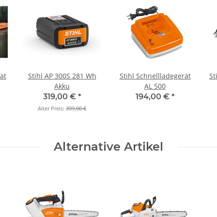
Stihl AP 300S 281 Wh
Stihl Schnellladegerät
St
Akku
AL 500
319,00 €
*
194,00 €
*
Alter Preis:
399,00 €
Alternative Artikel