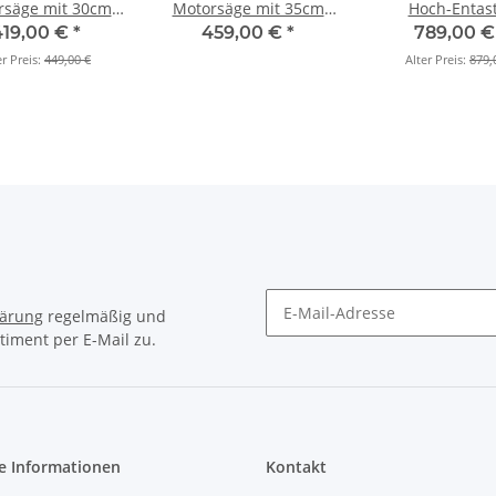
rsäge mit 30cm
Motorsäge mit 35cm
Hoch-Entas
Grundgerät)
(Grundgerät)
Grundgerä
419,00 €
*
459,00 €
*
789,00 
er Preis:
449,00 €
Alter Preis:
879,
lärung
regelmäßig und
timent per E-Mail zu.
e Informationen
Kontakt