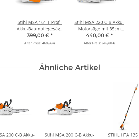
Stihl MSA 161 T Profi-
Stihl MSA 220 C-B Akku-
Akku-Baumpflegesäge
Motorsäge mit 35cm
mit 25cm (Grundgerät)
(Grundgerät)
399,00 €
*
440,00 €
*
Alter Preis:
469,00 €
Alter Preis:
519,00 €
Ähnliche Artikel
MSA 200 C-B Akku-
Stihl MSA 200 C-B Akku-
STIHL HTA 135