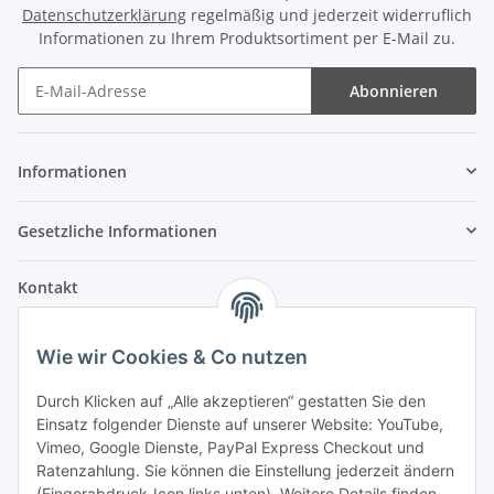
Datenschutzerklärung
regelmäßig und jederzeit widerruflich
Informationen zu Ihrem Produktsortiment per E-Mail zu.
Abonnieren
Informationen
Gesetzliche Informationen
Kontakt
Fehler Motorengeräte
Wie wir Cookies & Co nutzen
Im Weiherfeld 10
36100 Petersberg
Durch Klicken auf „Alle akzeptieren“ gestatten Sie den
Einsatz folgender Dienste auf unserer Website: YouTube,
Montag bis Freitag
Vimeo, Google Dienste, PayPal Express Checkout und
Ladengeschäft: 8.00 Uhr - 17.00 Uhr
Ratenzahlung. Sie können die Einstellung jederzeit ändern
Werkstatt: 7.30 Uhr - 16.30 Uhr
(Fingerabdruck-Icon links unten). Weitere Details finden