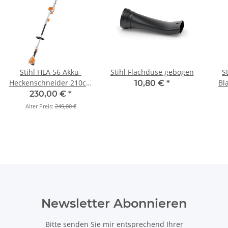
Stihl HLA 56 Akku-
Stihl Flachdüse gebogen
S
Heckenschneider 210cm
Bl
10,80 €
*
lang (Schnittlänge 45cm)
230,00 €
*
(Grundgerät)
Alter Preis:
249,00 €
Newsletter Abonnieren
Bitte senden Sie mir entsprechend Ihrer