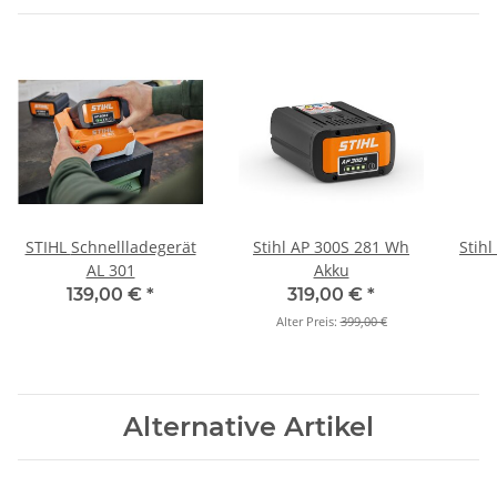
STIHL Schnellladegerät
Stihl AP 300S 281 Wh
Stihl
AL 301
Akku
139,00 €
*
319,00 €
*
Alter Preis:
399,00 €
Alternative Artikel