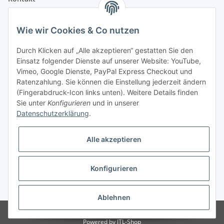
Fehler Motorengeräte
Wie wir Cookies & Co nutzen
Im Weiherfeld 10
36100 Petersberg
Durch Klicken auf „Alle akzeptieren“ gestatten Sie den
Einsatz folgender Dienste auf unserer Website: YouTube,
Montag bis Freitag
Vimeo, Google Dienste, PayPal Express Checkout und
Ladengeschäft: 8.00 Uhr - 17.00 Uhr
Ratenzahlung. Sie können die Einstellung jederzeit ändern
Werkstatt: 7.30 Uhr - 16.30 Uhr
(Fingerabdruck-Icon links unten). Weitere Details finden
Sie unter
Konfigurieren
und in unserer
Samstag
Datenschutzerklärung
.
Ladengeschäft: 8.00 Uhr - 12.30 Uhr
Werkstatt: 8.00 Uhr - 12.00 Uhr
Alle akzeptieren
Bezahlvarianten
Konfigurieren
* Alle Preise inkl. gesetzlicher USt., zzgl.
Versand
Ablehnen
© Fehler Motorgeräte
Powered by
JTL-Shop