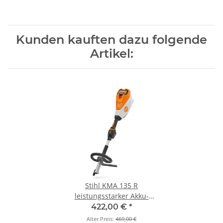
Kunden kauften dazu folgende
Artikel:
Stihl KMA 135 R
leistungsstarker Akku-
KombiMotor
422,00 €
*
Alter Preis:
469,00 €