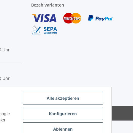
Bezahlvarianten
0 Uhr
0 Uhr
Alle akzeptieren
Powered by
JTL-Shop
oogle
Konfigurieren
nks
Ablehnen