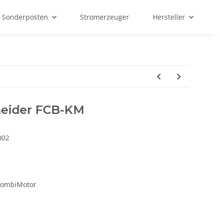
Sonderposten
Stromerzeuger
Hersteller
neider FCB-KM
002
KombiMotor