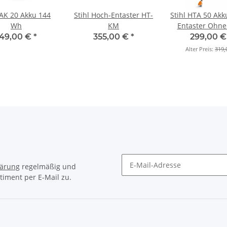
 AK 20 Akku 144
Stihl Hoch-Entaster HT-
Stihl HTA 50 Akk
Wh
KM
Entaster Ohne
und Ladege
149,00 €
*
355,00 €
*
299,00 
Alter Preis:
319,
lärung
regelmäßig und
timent per E-Mail zu.