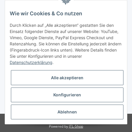
Fehler Motorengeräte
Wie wir Cookies & Co nutzen
Im Weiherfeld 10
36100 Petersberg
Durch Klicken auf „Alle akzeptieren“ gestatten Sie den
Einsatz folgender Dienste auf unserer Website: YouTube,
Montag bis Freitag
Vimeo, Google Dienste, PayPal Express Checkout und
Ladengeschäft: 8.00 Uhr - 17.00 Uhr
Ratenzahlung. Sie können die Einstellung jederzeit ändern
Werkstatt: 7.30 Uhr - 16.30 Uhr
(Fingerabdruck-Icon links unten). Weitere Details finden
Sie unter
Konfigurieren
und in unserer
Samstag
Datenschutzerklärung
.
Ladengeschäft: 8.00 Uhr - 12.30 Uhr
Werkstatt: 8.00 Uhr - 12.00 Uhr
Alle akzeptieren
Bezahlvarianten
Konfigurieren
* Alle Preise inkl. gesetzlicher USt., zzgl.
Versand
Ablehnen
© Fehler Motorgeräte
Powered by
JTL-Shop