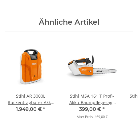
Ähnliche Artikel
Stihl AR 3000L
Stihl MSA 161 T Profi-
Stih
Rückentragbarer Akku
Akku-Baumpflegesäge
1.520 Wh (Set)
mit 25cm (Grundgerät)
1.949,00 €
*
399,00 €
*
Alter Preis:
469,00 €