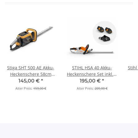
Stiga SHT 500 AE Akku-
STIHL HSA 40 Akku-
Stihl
Heckenschere 58cm
Heckenschere Set inkl. 2
(Grundgerät)
x AS 2 Akku und AL 1
145,00 €
*
195,00 €
*
Alter Preis:
159,00 €
Alter Preis:
209,00 €