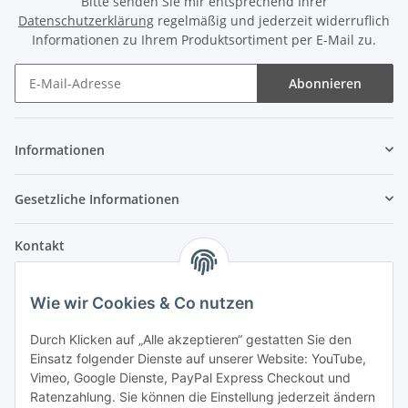
Bitte senden Sie mir entsprechend Ihrer
Datenschutzerklärung
regelmäßig und jederzeit widerruflich
Informationen zu Ihrem Produktsortiment per E-Mail zu.
Abonnieren
Informationen
Gesetzliche Informationen
Kontakt
Fehler Motorengeräte
Wie wir Cookies & Co nutzen
Im Weiherfeld 10
36100 Petersberg
Durch Klicken auf „Alle akzeptieren“ gestatten Sie den
Einsatz folgender Dienste auf unserer Website: YouTube,
Montag bis Freitag
Vimeo, Google Dienste, PayPal Express Checkout und
Ladengeschäft: 8.00 Uhr - 17.00 Uhr
Ratenzahlung. Sie können die Einstellung jederzeit ändern
Werkstatt: 7.30 Uhr - 16.30 Uhr