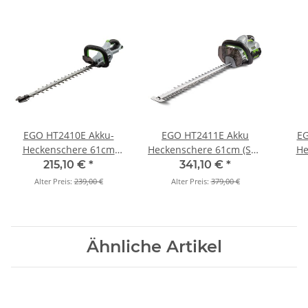
EGO HT2410E Akku-
EGO HT2411E Akku
EG
Heckenschere 61cm
Heckenschere 61cm (Set)
He
(Grundgerät)
inkl. Akku 2,5 Ah und
215,10 €
*
341,10 €
*
Standardladegerät
Alter Preis:
239,00 €
Alter Preis:
379,00 €
Ähnliche Artikel