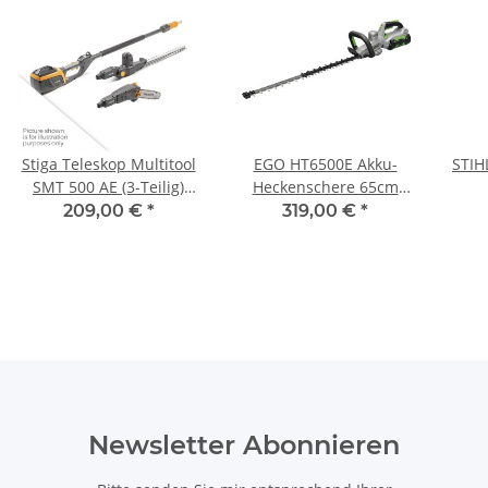
Stiga Teleskop Multitool
EGO HT6500E Akku-
STIH
SMT 500 AE (3-Teilig)
Heckenschere 65cm
Grundgerät
(Grundgerät)
209,00 €
*
319,00 €
*
Newsletter Abonnieren