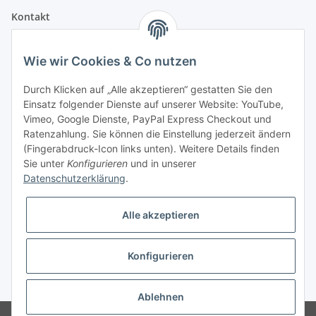
Kontakt
Fehler Motorengeräte
Wie wir Cookies & Co nutzen
Im Weiherfeld 10
36100 Petersberg
Durch Klicken auf „Alle akzeptieren“ gestatten Sie den
Einsatz folgender Dienste auf unserer Website: YouTube,
Montag bis Freitag
Vimeo, Google Dienste, PayPal Express Checkout und
Ladengeschäft: 8.00 Uhr - 17.00 Uhr
Ratenzahlung. Sie können die Einstellung jederzeit ändern
Werkstatt: 7.30 Uhr - 16.30 Uhr
(Fingerabdruck-Icon links unten). Weitere Details finden
Sie unter
Konfigurieren
und in unserer
Samstag
Datenschutzerklärung
.
Ladengeschäft: 8.00 Uhr - 12.30 Uhr
Werkstatt: 8.00 Uhr - 12.00 Uhr
Alle akzeptieren
Bezahlvarianten
Konfigurieren
* Alle Preise inkl. gesetzlicher USt., zzgl.
Versand
Ablehnen