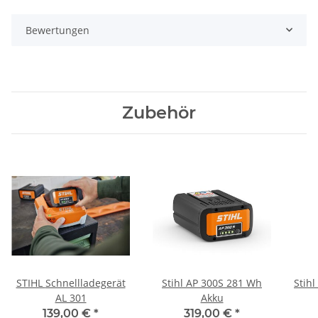
Bewertungen
Zubehör
STIHL Schnellladegerät
Stihl AP 300S 281 Wh
Stihl
AL 301
Akku
139,00 €
*
319,00 €
*