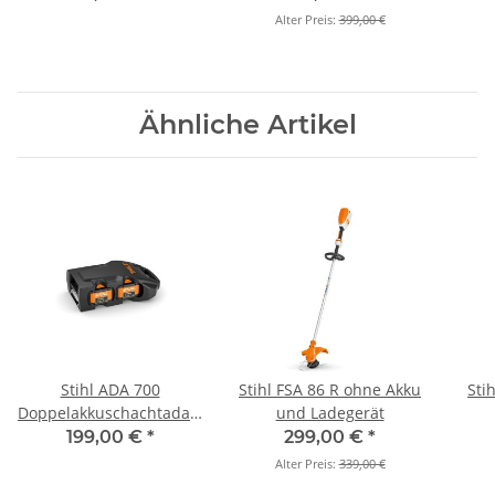
Alter Preis:
399,00 €
Ähnliche Artikel
Stihl ADA 700
Stihl FSA 86 R ohne Akku
Sti
Doppelakkuschachtadapter
und Ladegerät
für AP
199,00 €
*
299,00 €
*
Alter Preis:
339,00 €