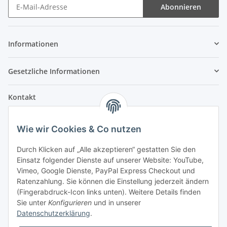
Abonnieren
Informationen
Gesetzliche Informationen
Kontakt
Fehler Motorengeräte
Wie wir Cookies & Co nutzen
Im Weiherfeld 10
36100 Petersberg
Durch Klicken auf „Alle akzeptieren“ gestatten Sie den
Einsatz folgender Dienste auf unserer Website: YouTube,
Montag bis Freitag
Vimeo, Google Dienste, PayPal Express Checkout und
Ladengeschäft: 8.00 Uhr - 17.00 Uhr
Ratenzahlung. Sie können die Einstellung jederzeit ändern
Werkstatt: 7.30 Uhr - 16.30 Uhr
(Fingerabdruck-Icon links unten). Weitere Details finden
Sie unter
Konfigurieren
und in unserer
Samstag
Datenschutzerklärung
.
Ladengeschäft: 8.00 Uhr - 12.30 Uhr